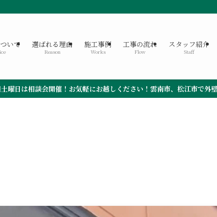
について
選ばれる理由
施工事例
工事の流れ
スタッフ紹介
ice
Reason
Works
Flow
Staff
軽にお越しください！雲南市、松江市で外壁塗装なら島根トップクラス