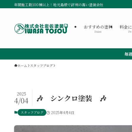
年間施工数100棟以上！地元島根で評判の高い塗装会社
おすすめの塗料
料金
Paint
Pr
毎週土曜日は相談会開催！お気
ホーム
スタッフブログ
2025
🎶 シンクロ塗装 🎶
4/04
スタッフブログ
2025年4月4日