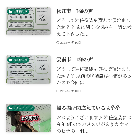
松江市 I様の声
お客様の声
どうして岩佐塗装を選んで頂けまし
たか？？ 家に関する悩みを一緒に考
えて下さった...
2025年7月10日
雲南市 I様の声
お客様の声
どうして岩佐塗装を選んで頂けまし
たか？？ 以前の塗装店は不備があっ
たので今回は...
2025年7月10日
帰る場所間違えているよ💦💦
スタッフブログ
おはようございます♪ 岩佐塗装には
今年3組のツバメの巣があります そ
のヒナの一羽...