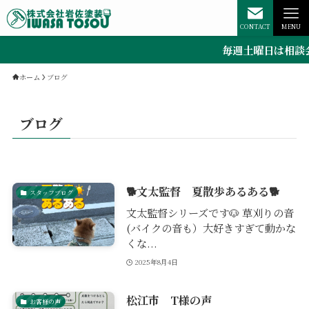
CONTACT
MENU
毎週土曜日は相談会
ホーム
ブログ
ブログ
🐕文太監督 夏散歩あるある🐕
スタッフブログ
文太監督シリーズです🐶 草刈りの音
(バイクの音も）大好きすぎて動かな
くな...
2025年8月4日
松江市 T様の声
お客様の声