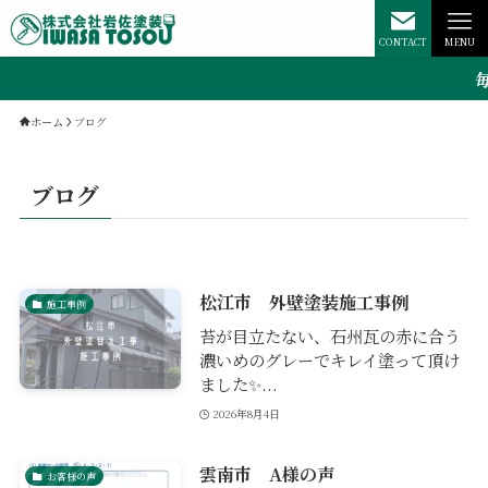
CONTACT
MENU
毎
ホーム
ブログ
ブログ
松江市 外壁塗装施工事例
施工事例
苔が目立たない、石州瓦の赤に合う
濃いめのグレーでキレイ塗って頂け
ました✨...
2026年8月4日
雲南市 A様の声
お客様の声